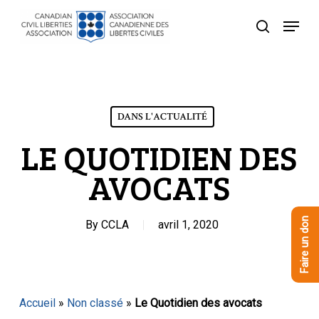
Skip
Menu
to
recherche
Close
main
Menu
content
DANS L'ACTUALITÉ
LE QUOTIDIEN DES
AVOCATS
Faire un don
By
CCLA
avril 1, 2020
Accueil
»
Non classé
»
Le Quotidien des avocats