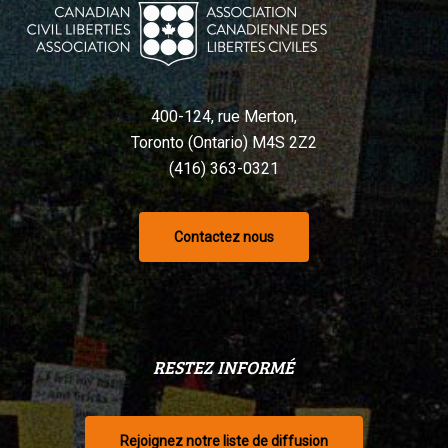
Charte,
selon
un
tribunal
400-124, rue Merton,
Toronto (Ontario) M4S 2Z2
(416) 363-0321
Contactez nous
RESTEZ INFORMÉ
Rejoignez notre liste de diffusion