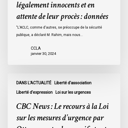
détenus
légalement innocents et en
dans
attente de leur procès : données
les
prisons
"L'ACLC, comme d'autres, se préoccupe de la sécurité
de
publique, a déclaré M. Rahim, mais nous…
l’Ontario
l’an
CCLA
dernier
janvier 30, 2024
étaient
légalement
innocents
CBC
et
DANS L'ACTUALITÉ
Liberté d'association
News
en
:
Liberté d'expression
Loi sur les urgences
attente
Le
CBC News : Le recours à la Loi
de
recours
leur
à
sur les mesures d’urgence par
procès
la
: