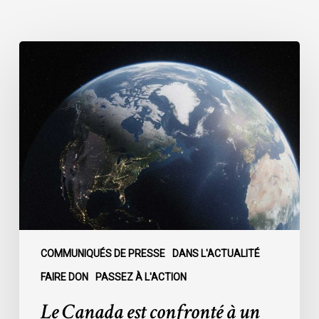
Le
Canada
est
confronté
à
un
moment
décisif
:
COMMUNIQUÉS DE PRESSE
DANS L'ACTUALITÉ
FAIRE DON
PASSEZ À L'ACTION
Le Canada est confronté à un