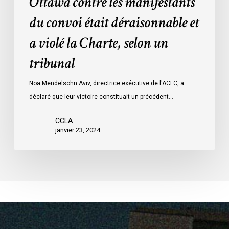
Ottawa contre les manifestants
Loi
données
sur
du convoi était déraisonnable et
les
a violé la Charte, selon un
mesures
d’urgence
tribunal
par
Ottawa
Noa Mendelsohn Aviv, directrice exécutive de l'ACLC, a
contre
déclaré que leur victoire constituait un précédent…
les
manifestants
CCLA
janvier 23, 2024
du
convoi
était
déraisonnable
et
a
violé
la