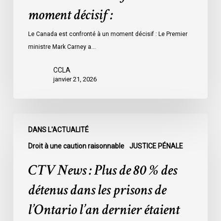
moment décisif :
Le Canada est confronté à un moment décisif : Le Premier
ministre Mark Carney a…
CCLA
janvier 21, 2026
CTV
DANS L'ACTUALITÉ
News
:
Droit à une caution raisonnable
JUSTICE PÉNALE
Plus
CTV News : Plus de 80 % des
de
80
détenus dans les prisons de
%
l’Ontario l’an dernier étaient
des