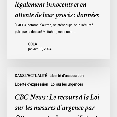
détenus
légalement innocents et en
dans
attente de leur procès : données
les
prisons
"L'ACLC, comme d'autres, se préoccupe de la sécurité
de
publique, a déclaré M. Rahim, mais nous…
l’Ontario
l’an
CCLA
dernier
janvier 30, 2024
étaient
légalement
innocents
CBC
et
DANS L'ACTUALITÉ
Liberté d'association
News
en
:
Liberté d'expression
Loi sur les urgences
attente
Le
CBC News : Le recours à la Loi
de
recours
leur
à
sur les mesures d’urgence par
procès
la
: