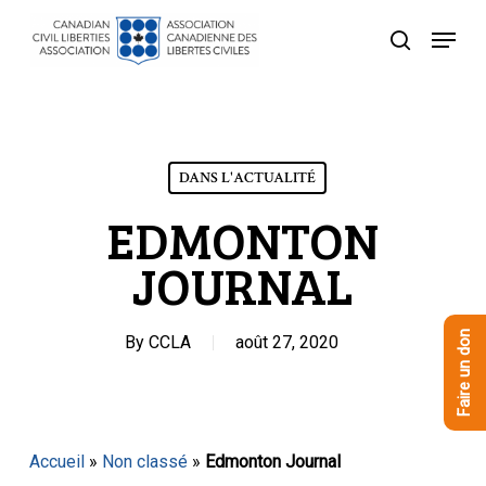
Skip
Menu
to
recherche
Close
main
Menu
content
DANS L'ACTUALITÉ
EDMONTON
JOURNAL
Faire un don
By
CCLA
août 27, 2020
Accueil
»
Non classé
»
Edmonton Journal