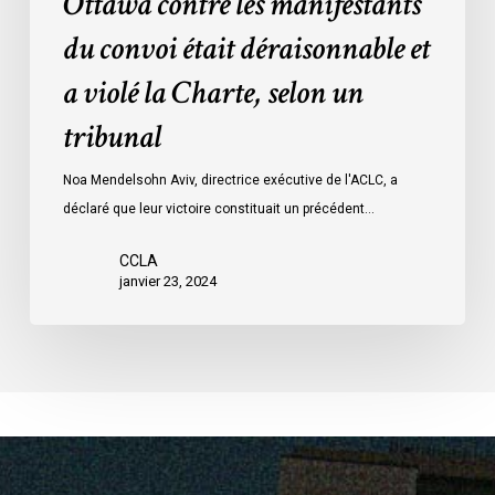
Ottawa contre les manifestants
Loi
données
sur
du convoi était déraisonnable et
les
a violé la Charte, selon un
mesures
d’urgence
tribunal
par
Ottawa
Noa Mendelsohn Aviv, directrice exécutive de l'ACLC, a
contre
déclaré que leur victoire constituait un précédent…
les
manifestants
CCLA
janvier 23, 2024
du
convoi
était
déraisonnable
et
a
violé
la