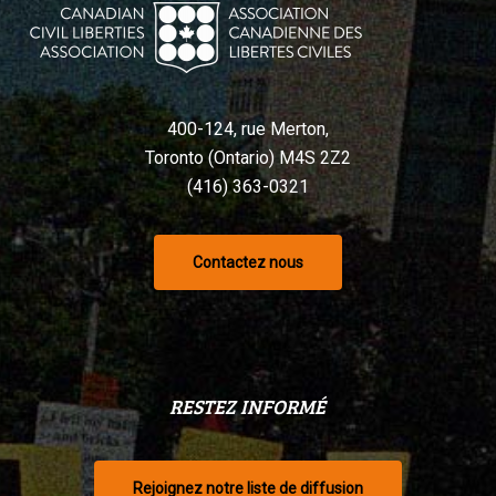
Charte,
selon
un
tribunal
400-124, rue Merton,
Toronto (Ontario) M4S 2Z2
(416) 363-0321
Contactez nous
RESTEZ INFORMÉ
Rejoignez notre liste de diffusion