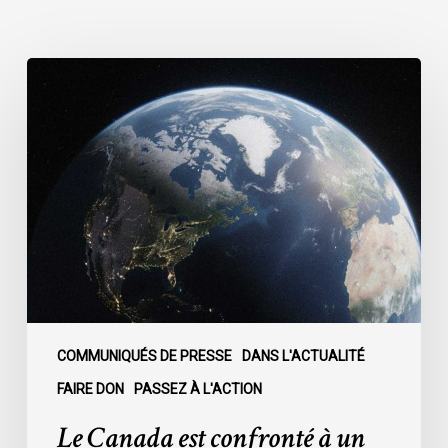
Le
Canada
est
confronté
à
un
moment
décisif
:
COMMUNIQUÉS DE PRESSE
DANS L'ACTUALITÉ
FAIRE DON
PASSEZ À L'ACTION
Le Canada est confronté à un