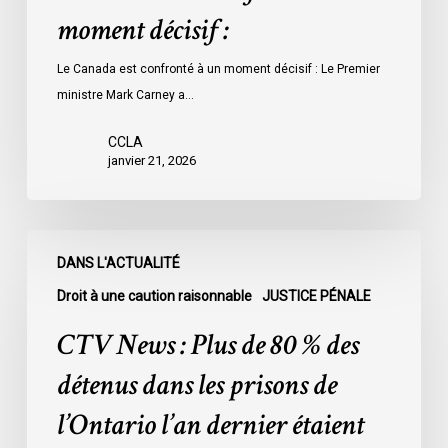
moment décisif :
Le Canada est confronté à un moment décisif : Le Premier
ministre Mark Carney a…
CCLA
janvier 21, 2026
CTV
DANS L'ACTUALITÉ
News
:
Droit à une caution raisonnable
JUSTICE PÉNALE
Plus
CTV News : Plus de 80 % des
de
80
détenus dans les prisons de
%
l’Ontario l’an dernier étaient
des