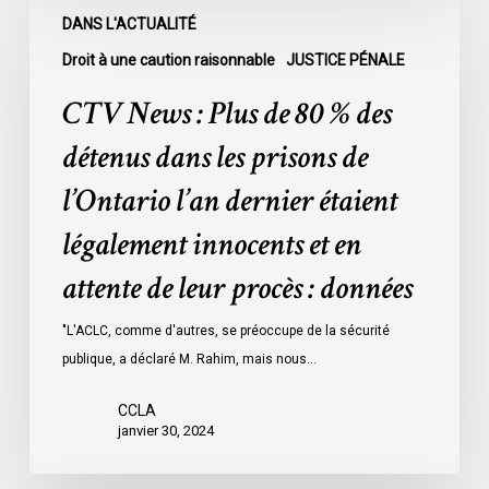
CTV
DANS L'ACTUALITÉ
News
:
Droit à une caution raisonnable
JUSTICE PÉNALE
Plus
CTV News : Plus de 80 % des
de
80
détenus dans les prisons de
%
l’Ontario l’an dernier étaient
des
détenus
légalement innocents et en
dans
attente de leur procès : données
les
prisons
"L'ACLC, comme d'autres, se préoccupe de la sécurité
de
publique, a déclaré M. Rahim, mais nous…
l’Ontario
l’an
CCLA
dernier
janvier 30, 2024
étaient
légalement