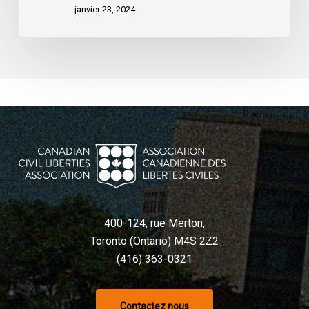
janvier 23, 2024
du
convoi
était
déraisonnable
et
a
violé
la
Charte,
selon
un
tribunal
400-124, rue Merton,
Toronto (Ontario) M4S 2Z2
(416) 363-0321
Contactez nous