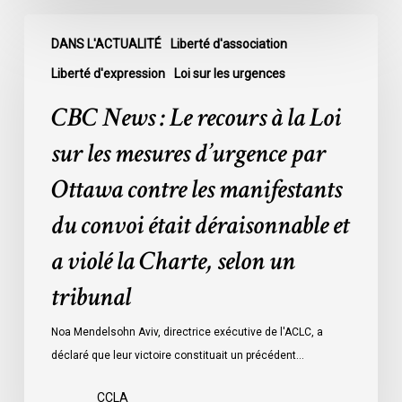
innocents
CBC
et
DANS L'ACTUALITÉ
Liberté d'association
News
en
:
Liberté d'expression
Loi sur les urgences
attente
Le
CBC News : Le recours à la Loi
de
recours
leur
à
sur les mesures d’urgence par
procès
la
Ottawa contre les manifestants
:
Loi
données
sur
du convoi était déraisonnable et
les
a violé la Charte, selon un
mesures
d’urgence
tribunal
par
Ottawa
Noa Mendelsohn Aviv, directrice exécutive de l'ACLC, a
contre
déclaré que leur victoire constituait un précédent…
les
manifestants
CCLA