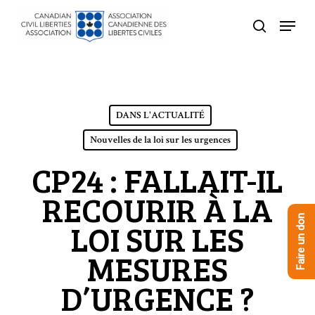
Skip
Menu
to
recherche
Close
main
Menu
content
DANS L'ACTUALITÉ
Nouvelles de la loi sur les urgences
CP24 : FALLAIT-IL
RECOURIR À LA
Faire un don
LOI SUR LES
MESURES
D’URGENCE ?