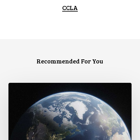
CCLA
Recommended For You
Le
Canada
est
confronté
à
un
moment