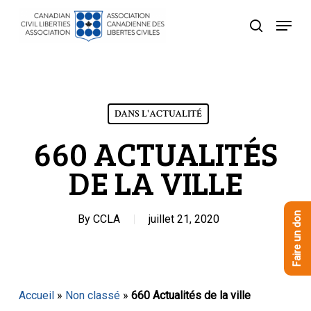
Skip
Menu
to
recherche
Close
main
Menu
content
DANS L'ACTUALITÉ
660 ACTUALITÉS
DE LA VILLE
Faire un don
By
CCLA
juillet 21, 2020
Accueil
»
Non classé
»
660 Actualités de la ville