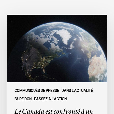
Le
Canada
est
confronté
à
un
moment
décisif
:
COMMUNIQUÉS DE PRESSE
DANS L'ACTUALITÉ
FAIRE DON
PASSEZ À L'ACTION
Le Canada est confronté à un