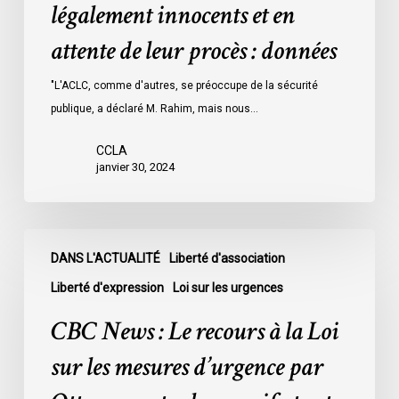
détenus
légalement innocents et en
dans
attente de leur procès : données
les
prisons
"L'ACLC, comme d'autres, se préoccupe de la sécurité
de
publique, a déclaré M. Rahim, mais nous…
l’Ontario
l’an
CCLA
dernier
janvier 30, 2024
étaient
légalement
innocents
CBC
et
DANS L'ACTUALITÉ
Liberté d'association
News
en
:
Liberté d'expression
Loi sur les urgences
attente
Le
CBC News : Le recours à la Loi
de
recours
leur
à
sur les mesures d’urgence par
procès
la
: