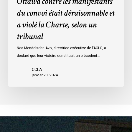
Ottawa contre les manifestants
Loi
données
sur
du convoi était déraisonnable et
les
a violé la Charte, selon un
mesures
d’urgence
tribunal
par
Ottawa
Noa Mendelsohn Aviv, directrice exécutive de l'ACLC, a
contre
déclaré que leur victoire constituait un précédent…
les
manifestants
CCLA
janvier 23, 2024
du
convoi
était
déraisonnable
et
a
violé
la