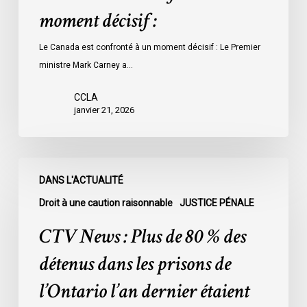
moment décisif :
Le Canada est confronté à un moment décisif : Le Premier
ministre Mark Carney a…
CCLA
janvier 21, 2026
CTV
DANS L'ACTUALITÉ
News
:
Droit à une caution raisonnable
JUSTICE PÉNALE
Plus
CTV News : Plus de 80 % des
de
80
détenus dans les prisons de
%
l’Ontario l’an dernier étaient
des