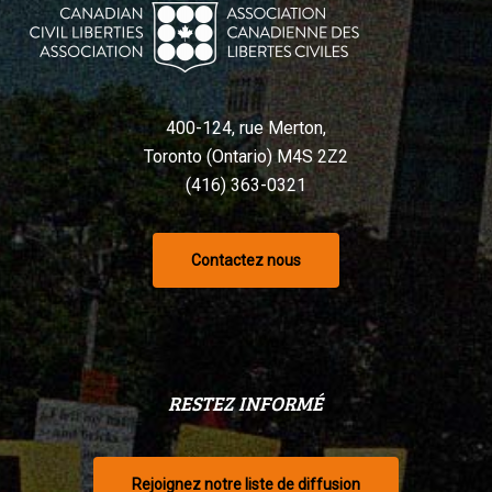
Charte,
selon
un
tribunal
400-124, rue Merton,
Toronto (Ontario) M4S 2Z2
(416) 363-0321
Contactez nous
RESTEZ INFORMÉ
Rejoignez notre liste de diffusion