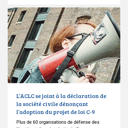
première
ministre
L’ACLC
du
se
Québec
joint
à
la
déclaration
de
la
société
civile
dénonçant
l’adoption
L’ACLC se joint à la déclaration de
du
la société civile dénonçant
projet
l’adoption du projet de loi C-9
de
Plus de 60 organisations de défense des
loi