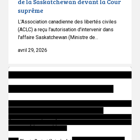
de la Saskatchewan devant la Cour
la
suprême
Saskatchewan
devant
L'Association canadienne des libertés civiles
la
(ACLC) a reçu l'autorisation d'intervenir dans
Cour
l'affaire Saskatchewan (Ministre de…
suprême
avril 29, 2026
L’Ontario
fait
passer
le
projet
de
loi
97
en