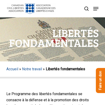
Skip
Menu
to
recherche
Close
main
Menu
content
LIBERTÉS
FONDAMENTALES
Accueil
»
Notre travail
»
Libertés fondamentales
Faire un don
Le Programme des libertés fondamentales se
consacre à la défense et à la promotion des droits