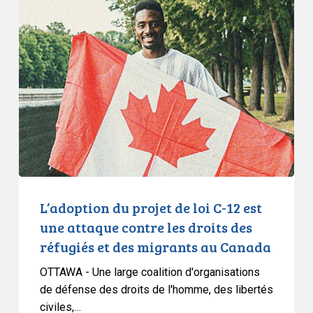
du
projet
de
loi
C-
12
est
une
attaque
contre
les
L’adoption du projet de loi C-12 est
droits
une attaque contre les droits des
des
réfugiés et des migrants au Canada
réfugiés
OTTAWA - Une large coalition d'organisations
et
de défense des droits de l'homme, des libertés
des
civiles,…
migrants