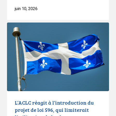
juin 10, 2026
L’ACLC
réagit
à
l’introduction
du
projet
de
loi
596,
qui
limiterait
l’utilisation
L’ACLC réagit à l’introduction du
de
projet de loi 596, qui limiterait
la