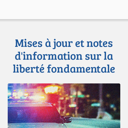
Mises à jour et notes
d'information sur la
liberté fondamentale
Appels
en
faveur
d’une
commission
d’enquête