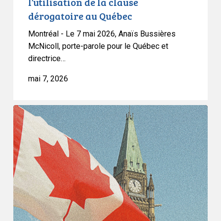
l’utilisation de la clause
clause
dérogatoire au Québec
dérogatoire
au
Montréal - Le 7 mai 2026, Anaïs Bussières
Québec
McNicoll, porte-parole pour le Québec et
directrice…
mai 7, 2026
L’ACLC
félicite
la
juge
Louise
Arbour
pour
sa
nomination