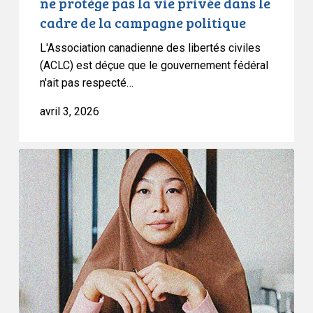
ne protège pas la vie privée dans le
le
cadre de la campagne politique
cadre
L'Association canadienne des libertés civiles
de
(ACLC) est déçue que le gouvernement fédéral
la
n'ait pas respecté…
campagne
politique
avril 3, 2026
L’ACLC
condamne
fermement
l’adoption
du
projet
de
loi
9