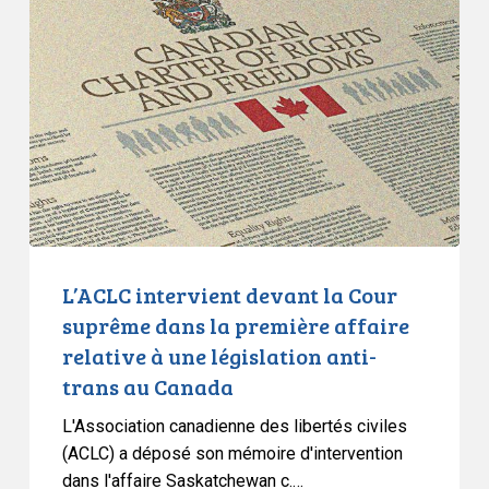
»,
devant
sur
la
la
Cour
liberté
suprême
d’expression
dans
et
la
le
première
droit
affaire
à
relative
la
à
L’ACLC intervient devant la Cour
vie
une
suprême dans la première affaire
privée
législation
relative à une législation anti-
anti-
trans au Canada
trans
au
L'Association canadienne des libertés civiles
Canada
(ACLC) a déposé son mémoire d'intervention
dans l'affaire Saskatchewan c.…