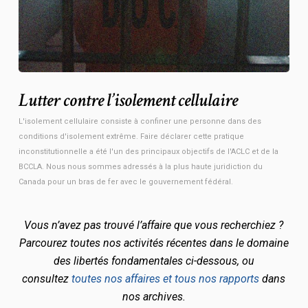
Lutter contre l’isolement cellulaire
L'isolement cellulaire consiste à confiner une personne dans des
conditions d'isolement extrême. Faire déclarer cette pratique
inconstitutionnelle a été l'un des principaux objectifs de l'ACLC et de la
BCCLA. Nous nous sommes adressés à la plus haute juridiction du
Canada pour un bras de fer avec le gouvernement fédéral.
Vous n’avez pas trouvé l’affaire que vous recherchiez ?
Parcourez toutes nos activités récentes dans le domaine
des libertés fondamentales ci-dessous, ou
consultez
toutes nos affaires et tous nos rapports
dans
nos archives.