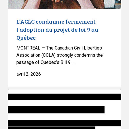
au
Québec
L’ACLC condamne fermement
l’adoption du projet de loi 9 au
Québec
MONTREAL — The Canadian Civil Liberties
Association (CCLA) strongly condemns the
passage of Quebec’s Bill 9.…
avril 2, 2026
Le
projet
de
loi
97