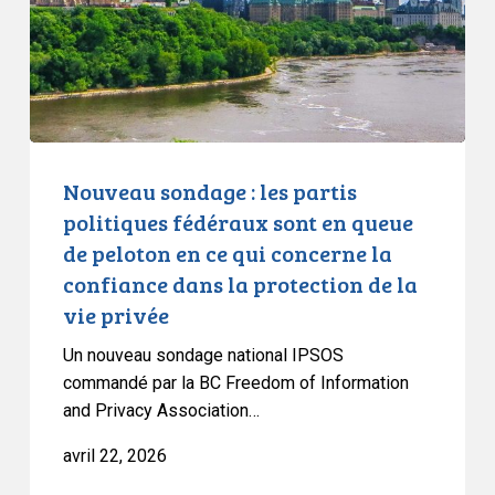
politiques
fédéraux
sont
en
queue
de
peloton
Nouveau sondage : les partis
en
politiques fédéraux sont en queue
ce
de peloton en ce qui concerne la
qui
confiance dans la protection de la
concerne
vie privée
la
confiance
Un nouveau sondage national IPSOS
dans
commandé par la BC Freedom of Information
la
and Privacy Association…
protection
avril 22, 2026
de
la