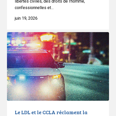
libertés civiles, des droits de l'homme,
C-
confessionnelles et…
9
juin 19, 2026
Le
LDL
et
le
CCLA
réclament
la
création
d’une
commission
d’enquête
publique
Le LDL et le CCLA réclament la
sur