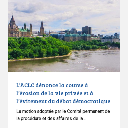
dénonce
la
course
à
l’érosion
de
la
vie
privée
et
à
L’ACLC dénonce la course à
l’évitement
l’érosion de la vie privée et à
du
l’évitement du débat démocratique
débat
La motion adoptée par le Comité permanent de
démocratique
la procédure et des affaires de la…