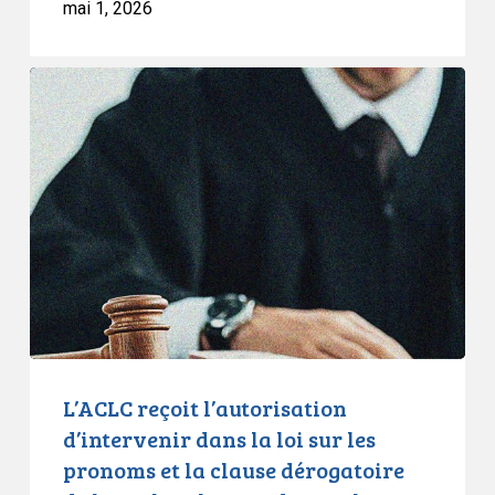
mai 1, 2026
L’ACLC
reçoit
l’autorisation
d’intervenir
dans
la
loi
sur
les
pronoms
et
la
L’ACLC reçoit l’autorisation
clause
d’intervenir dans la loi sur les
dérogatoire
pronoms et la clause dérogatoire
de