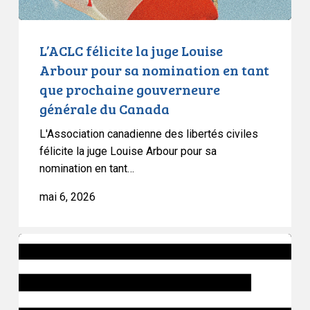
en
tant
que
L’ACLC félicite la juge Louise
prochaine
Arbour pour sa nomination en tant
gouverneure
que prochaine gouverneure
générale
générale du Canada
du
Canada
L'Association canadienne des libertés civiles
félicite la juge Louise Arbour pour sa
nomination en tant…
mai 6, 2026
Article
d’opinion
:
Le