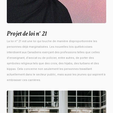
Projet de loi n° 21
La loi n° 21 est une loi qui touche de manière disproportionnée les
personnes déjà marginalisées. Les nouvelles lois québécoises
interdisent aux Canadiens exerçant des professions telles que celles
d’enseignant, d’avocat ou de policier, entre autres, de porter des
symboles religieux tels que des croix, des hijabs, des turbans et des
kippas. Cela concerne non seulement les personnes travaillant
actuellement dans le secteur public, mais aussi les jeunes qui aspirent à
embrasser ces carrières.