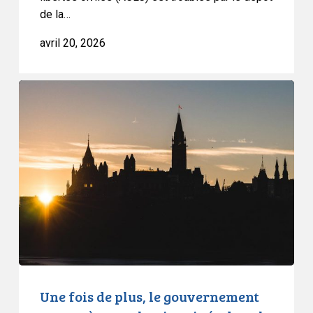
de la…
avril 20, 2026
Une
fois
de
plus,
le
gouvernement
ne
protège
pas
la
vie
privée
Une fois de plus, le gouvernement
dans