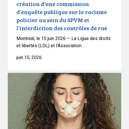
création d’une commission
le
d’enquête publique sur le racisme
racisme
policier au sein du SPVM et
policier
l’interdiction des contrôles de rue
au
sein
Montréal, le 15 juin 2026 — La Ligue des droits
du
et libertés (LDL) et l’Association…
SPVM
juin 15, 2026
et
l’interdiction
des
L’ACLC
contrôles
met
de
en
rue
garde
contre
les
risques
que