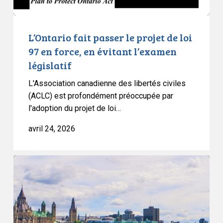
force,
en
évitant
L’Ontario fait passer le projet de loi
l’examen
97 en force, en évitant l’examen
législatif
législatif
L'Association canadienne des libertés civiles
(ACLC) est profondément préoccupée par
l'adoption du projet de loi…
avril 24, 2026
Nouveau
sondage
:
les
partis