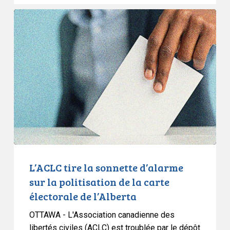
vie
L’ACLC
privée
tire
la
sonnette
d’alarme
sur
la
politisation
de
la
carte
électorale
L’ACLC tire la sonnette d’alarme
de
sur la politisation de la carte
l’Alberta
électorale de l’Alberta
OTTAWA - L'Association canadienne des
libertés civiles (ACLC) est troublée par le dépôt