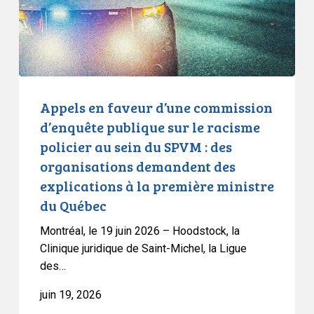
publique
sur
le
racisme
policier
au
Appels en faveur d’une commission
sein
d’enquête publique sur le racisme
du
policier au sein du SPVM : des
SPVM
organisations demandent des
:
explications à la première ministre
des
du Québec
organisations
demandent
Montréal, le 19 juin 2026 – Hoodstock, la
des
Clinique juridique de Saint-Michel, la Ligue
explications
des…
à
juin 19, 2026
la