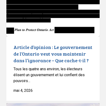
gouvernement
de
l’Ontario
veut
vous
maintenir
dans
l’ignorance
Article d’opinion : Le gouvernement
–
de l’Ontario veut vous maintenir
Que
dans l’ignorance – Que cache-t-il ?
cache-
Tous les quatre ans environ, les électeurs
t-
élisent un gouvernement et lui confient des
il
pouvoirs…
?
mai 4, 2026
L’ACLC