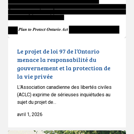
de
l’Ontario
menace
la
responsabilité
du
gouvernement
Le projet de loi 97 de l’Ontario
et
menace la responsabilité du
la
gouvernement et la protection de
protection
la vie privée
de
la
L'Association canadienne des libertés civiles
vie
(ACLC) exprime de sérieuses inquiétudes au
sujet du projet de…
privée
avril 1, 2026
L’adoption