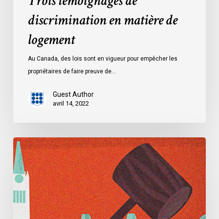
Trois témoignages de
discrimination en matière de
logement
Au Canada, des lois sont en vigueur pour empêcher les
propriétaires de faire preuve de…
Guest Author
avril 14, 2022
Dossier
:
La
loi
controversée
de