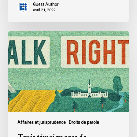
Guest Author
avril 21, 2022
Trois
témoignages
de
discrimination
en
matière
de
logement
Affaires et jurisprudence
Droits de parole