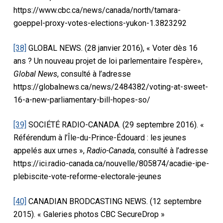
https://www.cbc.ca/news/canada/north/tamara-
goeppel-proxy-votes-elections-yukon-1.3823292
[38]
GLOBAL NEWS. (28 janvier 2016), « Voter dès 16
ans ? Un nouveau projet de loi parlementaire l’espère»,
Global News
, consulté à l’adresse
https://globalnews.ca/news/2484382/voting-at-sweet-
16-a-new-parliamentary-bill-hopes-so/
[39]
SOCIÉTÉ RADIO-CANADA. (29 septembre 2016). «
Référendum à l’Île-du-Prince-Édouard : les jeunes
appelés aux urnes »,
Radio-Canada
, consulté à l’adresse
https://ici.radio-canada.ca/nouvelle/805874/acadie-ipe-
plebiscite-vote-reforme-electorale-jeunes
[40]
CANADIAN BRODCASTING NEWS. (12 septembre
2015). « Galeries photos CBC SecureDrop »