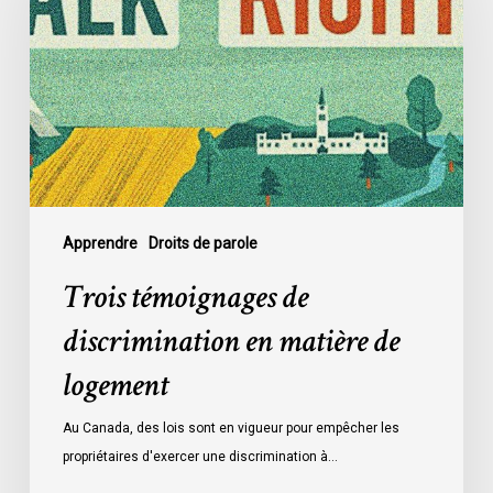
discrimination
en
matière
de
logement
Apprendre
Droits de parole
Trois témoignages de
discrimination en matière de
logement
Au Canada, des lois sont en vigueur pour empêcher les
propriétaires d'exercer une discrimination à…