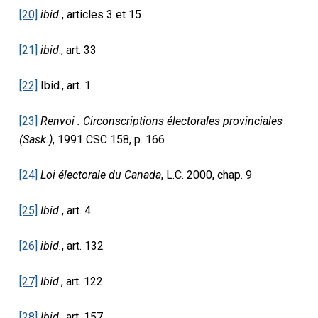
[20]
ibid.
, articles 3 et 15
[21]
ibid
., art. 33
[22]
Ibid., art. 1
[23]
Renvoi : Circonscriptions électorales provinciales
(Sask.)
, 1991 CSC 158, p. 166
[24]
Loi électorale du Canada
, L.C. 2000, chap. 9
[25]
Ibid.
, art. 4
[26]
ibid.
, art. 132
[27]
Ibid
., art. 122
[28]
Ibid
., art. 157