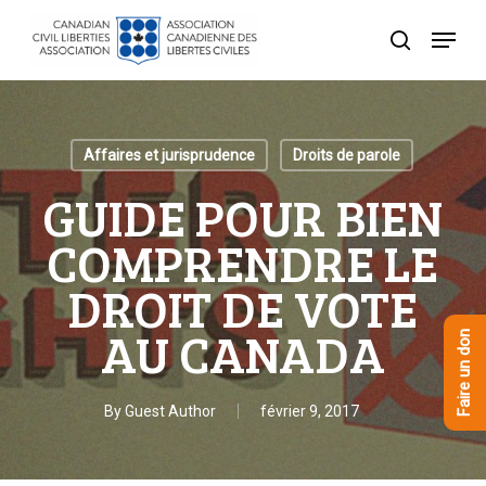
Skip
Menu
to
recherche
Close
main
Menu
content
Affaires et jurisprudence
Droits de parole
GUIDE POUR BIEN
COMPRENDRE LE
DROIT DE VOTE
AU CANADA
Faire un don
By
Guest Author
février 9, 2017