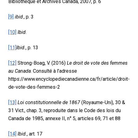
Bibliothèque et Archives Canada, 2007, p. 6
[9]
ibid
., p. 3
[10]
Ibid
.
[11]
Ibid.
, p. 13
[12]
Strong-Boag, V. (2016)
Le droit de vote des femmes
au Canada
. Consulté à l’adresse
https://www.encyclopediecanadienne.ca/fr/article/droit-
de-vote-des-femmes-2
[13]
Loi constitutionnelle de 1867
(Royaume-Uni), 30 &
31 Vict., chap. 3, reproduite dans le Code des lois du
Canada de 1985, annexe II, n° 5, articles 69, 71 et 88
[14]
Ibid.
, art. 17