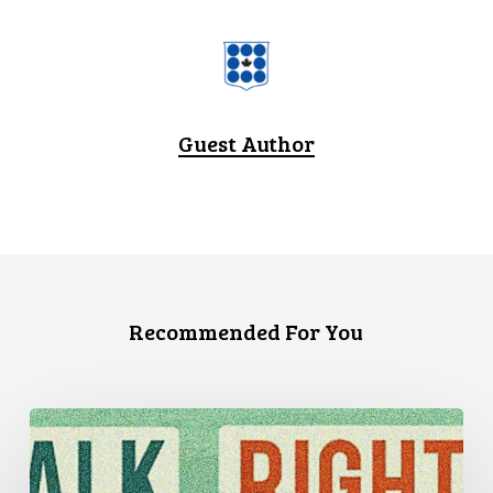
Guest Author
Recommended For You
Trois
témoignages
de