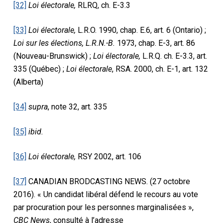
[32]
Loi électorale,
RLRQ, ch. E-3.3
[33]
Loi électorale,
L.R.O. 1990, chap. E.6, art. 6 (Ontario) ;
Loi sur les élections, L.R.N.-B.
1973, chap. E-3, art. 86
(Nouveau-Brunswick) ;
Loi électorale,
L.R.Q. ch. E-3.3, art.
335 (Québec) ;
Loi électorale
, RSA. 2000, ch. E-1, art. 132
(Alberta)
[34]
supra
, note 32, art. 335
[35]
ibid.
[36]
Loi électorale,
RSY 2002, art. 106
[37]
CANADIAN BRODCASTING NEWS. (27 octobre
2016). « Un candidat libéral défend le recours au vote
par procuration pour les personnes marginalisées »,
CBC News
, consulté à l’adresse