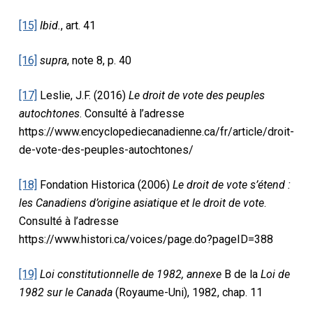
[15]
Ibid.
, art. 41
[16]
supra
, note 8, p. 40
[17]
Leslie, J.F. (2016)
Le droit de vote des peuples
autochtones
. Consulté à l’adresse
https://www.encyclopediecanadienne.ca/fr/article/droit-
de-vote-des-peuples-autochtones/
[18]
Fondation Historica (2006)
Le droit de vote s’étend :
les Canadiens d’origine asiatique et le droit de vote
.
Consulté à l’adresse
https://www.histori.ca/voices/page.do?pageID=388
[19]
Loi constitutionnelle de 1982, annexe
B de la
Loi de
1982 sur le Canada
(Royaume-Uni), 1982, chap. 11