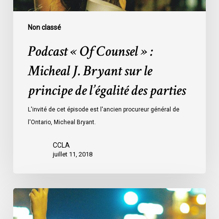
sur
le
principe
Non classé
de
Podcast « Of Counsel » :
l’égalité
des
Micheal J. Bryant sur le
parties
principe de l’égalité des parties
L'invité de cet épisode est l'ancien procureur général de
l'Ontario, Micheal Bryant.
CCLA
juillet 11, 2018
L’ACLC
rend