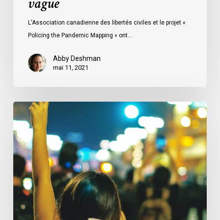
vague
L'Association canadienne des libertés civiles et le projet «
Policing the Pandemic Mapping » ont…
Abby Deshman
mai 11, 2021
Podcast
«
Of
Counsel
»
:
Micheal
J.
Bryant