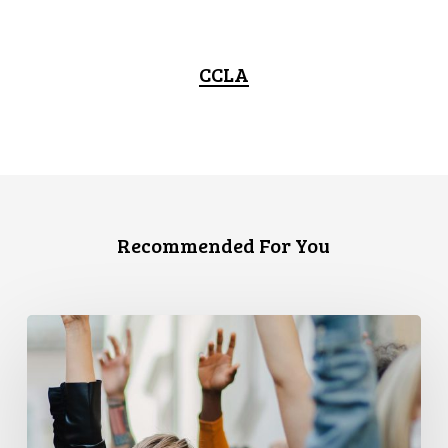
CCLA
Recommended For You
L’ACLC
et
le
PPMP
publient