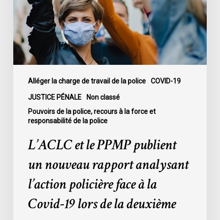
un
nouveau
rapport
analysant
l’action
policière
face
Alléger la charge de travail de la police
COVID-19
à
JUSTICE PÉNALE
Non classé
la
Pouvoirs de la police, recours à la force et
Covid-
responsabilité de la police
19
L’ACLC et le PPMP publient
lors
de
un nouveau rapport analysant
la
l’action policière face à la
deuxième
vague
Covid-19 lors de la deuxième