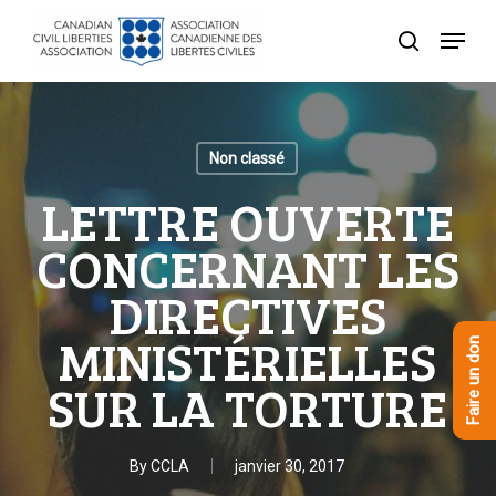
Skip
Menu
to
recherche
Close
main
Menu
content
Non classé
LETTRE OUVERTE
CONCERNANT LES
DIRECTIVES
MINISTÉRIELLES
Faire un don
SUR LA TORTURE
By
CCLA
janvier 30, 2017