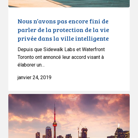
protection
de
la
Nous n’avons pas encore fini de
vie
parler de la protection de la vie
privée
privée dans la ville intelligente
dans
Depuis que Sidewalk Labs et Waterfront
la
Toronto ont annoncé leur accord visant à
ville
élaborer un…
intelligente
janvier 24, 2019
La
vérificatrice
générale
aux
«
villes