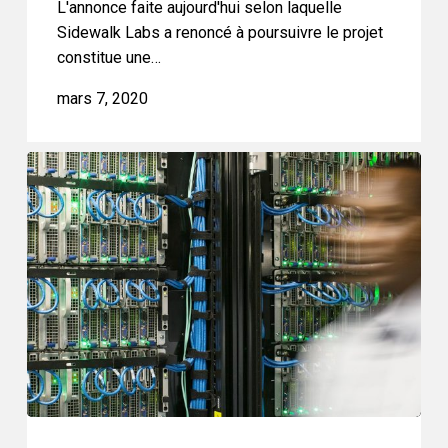
L'annonce faite aujourd'hui selon laquelle
Sidewalk Labs a renoncé à poursuivre le projet
constitue une…
mars 7, 2020
Décisions
cruciales
attendues
le
31
octobre