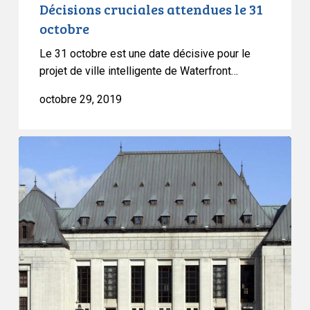
Décisions cruciales attendues le 31
octobre
Le 31 octobre est une date décisive pour le
projet de ville intelligente de Waterfront…
octobre 29, 2019
ACLC
c.
Waterfront
Toronto
et
autres
:
documents
judiciaires
publics