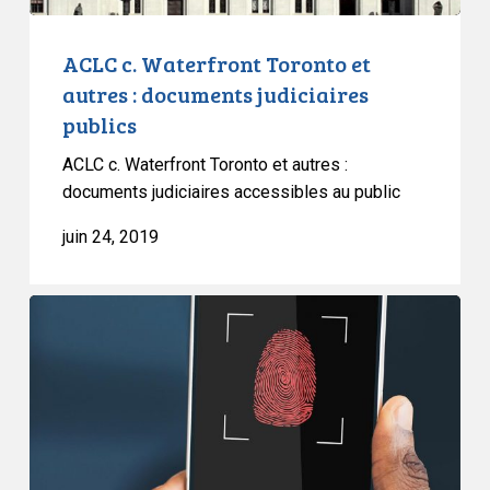
ACLC c. Waterfront Toronto et
autres : documents judiciaires
publics
ACLC c. Waterfront Toronto et autres :
documents judiciaires accessibles au public
juin 24, 2019
Mémoire
de
l’ACLC
adressé
au
Comité
exécutif