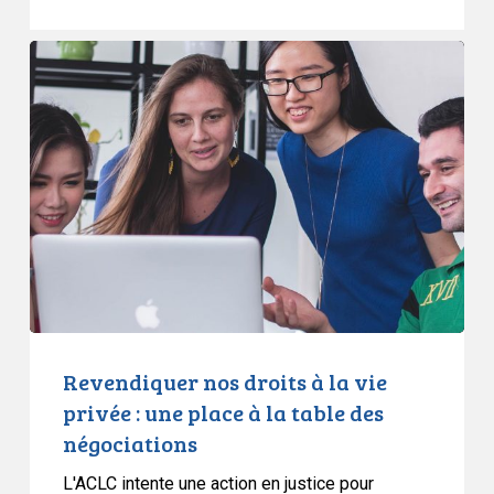
Revendiquer
nos
droits
à
la
vie
privée
:
une
place
à
la
Revendiquer nos droits à la vie
table
privée : une place à la table des
des
négociations
négociations
L'ACLC intente une action en justice pour