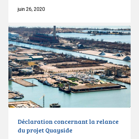
juin 26, 2020
Déclaration
concernant
la
relance
du
projet
Quayside
Déclaration concernant la relance
du projet Quayside