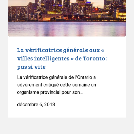
intelligentes
»
de
Toronto
:
pas
La vérificatrice générale aux «
si
villes intelligentes » de Toronto :
vite
pas si vite
La vérificatrice générale de l’Ontario a
sévèrement critiqué cette semaine un
organisme provincial pour son…
décembre 6, 2018