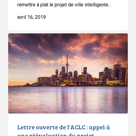
remettre à plat le projet de ville intelligente…
avril 16, 2019
Lettre
ouverte
de
l’ACLC
:
appel
à
une
réévaluation
du
projet
Waterfront
Lettre ouverte de l’ACLC : appel à
Toronto
une réévaluation du projet