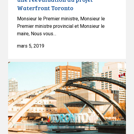
Waterfront Toronto
Monsieur le Premier ministre, Monsieur le
Premier ministre provincial et Monsieur le
maire, Nous vous…
mars 5, 2019
Nous
n’avons
pas
encore
fini
de
parler
de
la