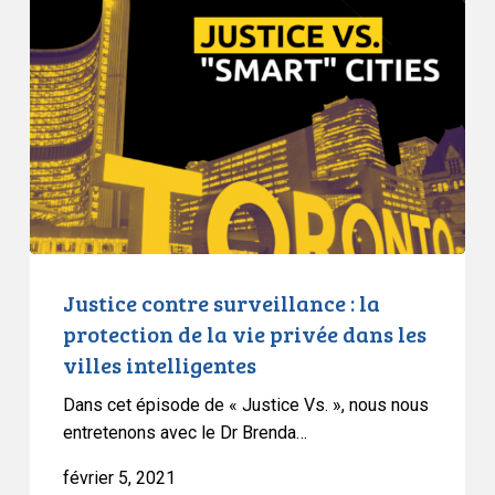
contre
surveillance
:
la
protection
de
la
vie
privée
dans
les
Justice contre surveillance : la
villes
protection de la vie privée dans les
intelligentes
villes intelligentes
Dans cet épisode de « Justice Vs. », nous nous
entretenons avec le Dr Brenda…
février 5, 2021