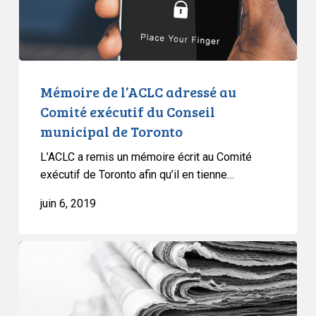
du
Conseil
municipal
de
Toronto
Mémoire de l’ACLC adressé au
Comité exécutif du Conseil
municipal de Toronto
L’ACLC a remis un mémoire écrit au Comité
exécutif de Toronto afin qu’il en tienne…
juin 6, 2019
Le
Canada
répond
à