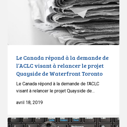
la
demande
de
l’ACLC
visant
à
relancer
le
Le Canada répond à la demande de
projet
l’ACLC visant à relancer le projet
Quayside
Quayside de Waterfront Toronto
de
Le Canada répond à la demande de l’ACLC
Waterfront
visant à relancer le projet Quayside de…
Toronto
avril 18, 2019
L’ACLC