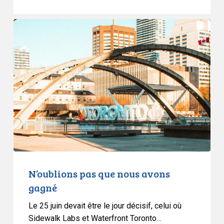
N’oublions
pas
que
nous
avons
gagné
N’oublions pas que nous avons
gagné
Le 25 juin devait être le jour décisif, celui où
Sidewalk Labs et Waterfront Toronto…