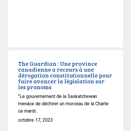
The
Guardian
The Guardian : Une province
canadienne a recours à une
:
dérogation constitutionnelle pour
Une
faire avancer la législation sur
province
les pronoms
canadienne
"Le gouvernement de la Saskatchewan
a
menace de déchirer un morceau de la Charte
recours
ce mardi…
à
octobre 17, 2023
une
dérogation