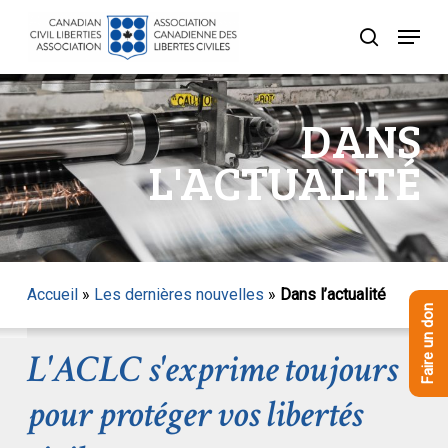
Skip
Menu
to
recherche
Close
main
Menu
content
DANS
L'ACTUALITÉ
Accueil
»
Les dernières nouvelles
»
Dans l’actualité
Faire un don
L'ACLC s'exprime toujours
pour protéger vos libertés