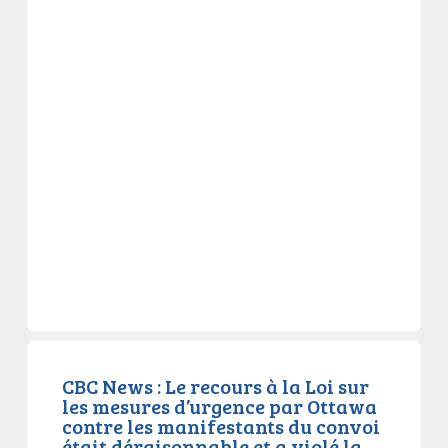
CBC
News
CBC News : Le recours à la Loi sur
les mesures d’urgence par Ottawa
:
contre les manifestants du convoi
Le
était déraisonnable et a violé la