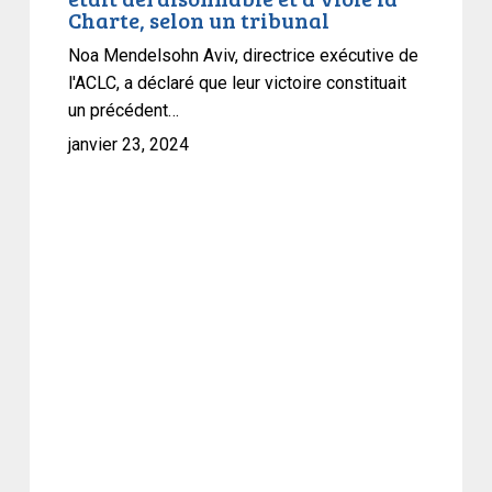
recours
Charte, selon un tribunal
à
Noa Mendelsohn Aviv, directrice exécutive de
la
l'ACLC, a déclaré que leur victoire constituait
Loi
un précédent…
sur
janvier 23, 2024
les
mesures
d’urgence
par
Ottawa
contre
les
manifestants
du
convoi
était
déraisonnable