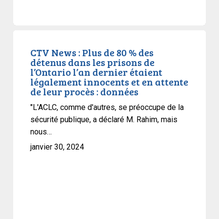
CTV
News
CTV News : Plus de 80 % des
détenus dans les prisons de
:
l’Ontario l’an dernier étaient
Plus
légalement innocents et en attente
de
de leur procès : données
80
"L'ACLC, comme d'autres, se préoccupe de la
%
sécurité publique, a déclaré M. Rahim, mais
des
nous…
détenus
janvier 30, 2024
dans
les
prisons
de
l’Ontario
l’an