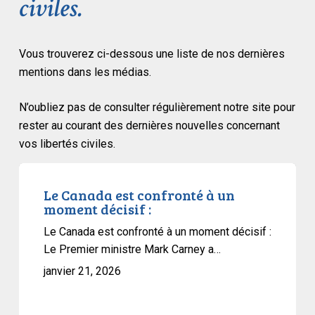
civiles.
Vous trouverez ci-dessous une liste de nos dernières
mentions dans les médias.
N’oubliez pas de consulter régulièrement notre site pour
rester au courant des dernières nouvelles concernant
vos libertés civiles.
Le
Canada
Le Canada est confronté à un
moment décisif :
est
confronté
Le Canada est confronté à un moment décisif :
à
Le Premier ministre Mark Carney a…
un
janvier 21, 2026
moment
décisif