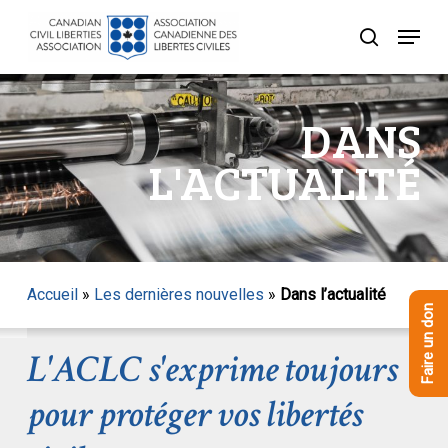
Skip
Menu
to
recherche
Close
main
Menu
content
DANS
L'ACTUALITÉ
Accueil
»
Les dernières nouvelles
»
Dans l’actualité
Faire un don
L'ACLC s'exprime toujours
pour protéger vos libertés