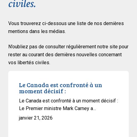
civiles.
Vous trouverez ci-dessous une liste de nos dernières
mentions dans les médias.
N’oubliez pas de consulter régulièrement notre site pour
rester au courant des dernières nouvelles concernant
vos libertés civiles.
Le
Canada
Le Canada est confronté à un
moment décisif :
est
confronté
Le Canada est confronté à un moment décisif :
à
Le Premier ministre Mark Carney a…
un
janvier 21, 2026
moment
décisif