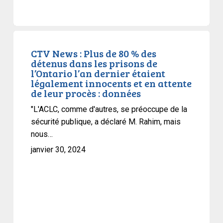
CTV
News
CTV News : Plus de 80 % des
détenus dans les prisons de
:
l’Ontario l’an dernier étaient
Plus
légalement innocents et en attente
de
de leur procès : données
80
"L'ACLC, comme d'autres, se préoccupe de la
%
sécurité publique, a déclaré M. Rahim, mais
des
nous…
détenus
janvier 30, 2024
dans
les
prisons
de
l’Ontario
l’an