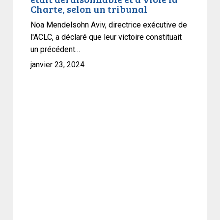
recours
Charte, selon un tribunal
à
Noa Mendelsohn Aviv, directrice exécutive de
la
l'ACLC, a déclaré que leur victoire constituait
Loi
un précédent…
sur
janvier 23, 2024
les
mesures
d’urgence
par
Ottawa
contre
les
manifestants
du
convoi
était
déraisonnable