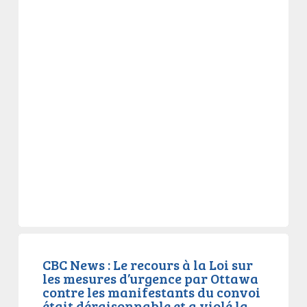
CBC
News
CBC News : Le recours à la Loi sur
les mesures d’urgence par Ottawa
:
contre les manifestants du convoi
Le
était déraisonnable et a violé la