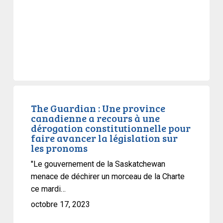
The
Guardian
The Guardian : Une province
canadienne a recours à une
:
dérogation constitutionnelle pour
Une
faire avancer la législation sur
province
les pronoms
canadienne
"Le gouvernement de la Saskatchewan
a
menace de déchirer un morceau de la Charte
recours
ce mardi…
à
octobre 17, 2023
une
dérogation