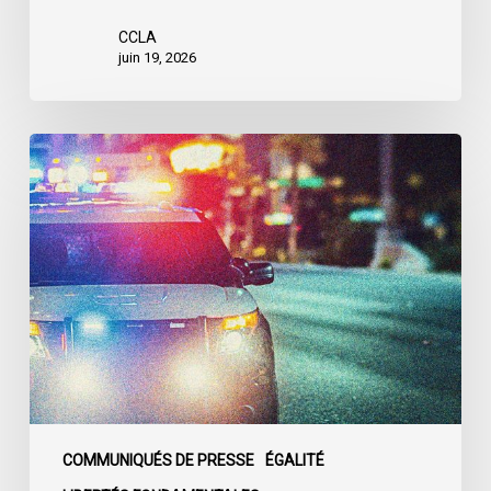
CCLA
juin 19, 2026
Le
LDL
et
le
CCLA
réclament
la
création
d’une
commission
d’enquête
publique
COMMUNIQUÉS DE PRESSE
ÉGALITÉ
sur