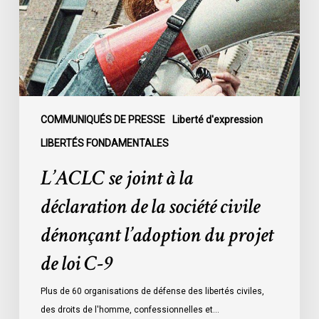
déclaration
de
la
société
civile
dénonçant
l’adoption
COMMUNIQUÉS DE PRESSE
Liberté d'expression
du
LIBERTÉS FONDAMENTALES
projet
L’ACLC se joint à la
de
loi
déclaration de la société civile
C-
dénonçant l’adoption du projet
9
de loi C-9
Plus de 60 organisations de défense des libertés civiles,
des droits de l'homme, confessionnelles et…