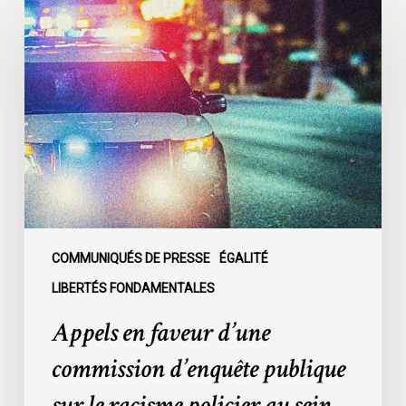
en
faveur
d’une
commission
d’enquête
publique
sur
le
racisme
policier
au
COMMUNIQUÉS DE PRESSE
ÉGALITÉ
sein
LIBERTÉS FONDAMENTALES
du
Appels en faveur d’une
SPVM
:
commission d’enquête publique
des
sur le racisme policier au sein
organisations