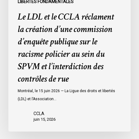
LIBERTÉS FONDAMENTALES
le
Le LDL et le CCLA réclament
racisme
policier
la création d’une commission
au
d’enquête publique sur le
sein
du
racisme policier au sein du
SPVM
SPVM et l’interdiction des
et
l’interdiction
contrôles de rue
des
contrôles
Montréal, le 15 juin 2026 — La Ligue des droits et libertés
de
(LDL) et l’Association…
rue
CCLA
juin 15, 2026