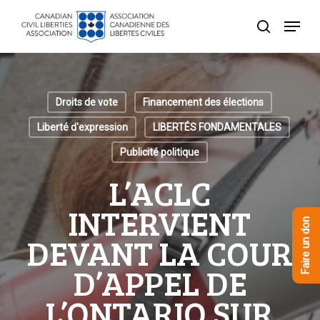
Skip
Menu
to
recherche
Close
main
Menu
content
Droits de vote
Financement des élections
Liberté d'expression
LIBERTÉS FONDAMENTALES
Publicité politique
L’ACLC
INTERVIENT
Faire un don
DEVANT LA COUR
D’APPEL DE
L’ONTARIO SUR