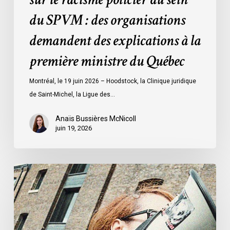
demandent
du SPVM : des organisations
des
demandent des explications à la
explications
à
première ministre du Québec
la
première
Montréal, le 19 juin 2026 – Hoodstock, la Clinique juridique
ministre
de Saint-Michel, la Ligue des…
du
Québec
Anaïs Bussières McNicoll
juin 19, 2026
L’ACLC
se
joint
à
la