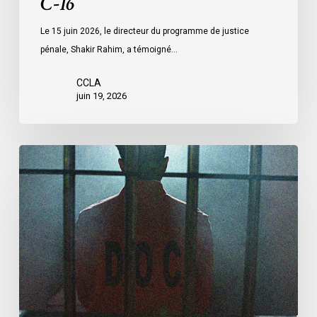
C-16
Le 15 juin 2026, le directeur du programme de justice
pénale, Shakir Rahim, a témoigné…
CCLA
juin 19, 2026
L’ACLC
demande
aux
députés
d’adopter
les
amendements
du
Sénat