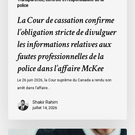
police
de
la
La Cour de cassation confirme
police
l’obligation stricte de divulguer
dans
l’affaire
les informations relatives aux
McKee
fautes professionnelles de la
police dans l’affaire McKee
Le 26 juin 2026, la Cour suprême du Canada a rendu son
arrêt dans l’affaire…
Shakir Rahim
juillet 14, 2026
L’ACLC