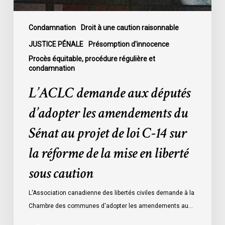
au
projet
de
Condamnation
Droit à une caution raisonnable
loi
JUSTICE PÉNALE
Présomption d'innocence
C-
Procès équitable, procédure régulière et
14
condamnation
sur
L’ACLC demande aux députés
la
réforme
d’adopter les amendements du
de
Sénat au projet de loi C-14 sur
la
mise
la réforme de la mise en liberté
en
sous caution
liberté
sous
L'Association canadienne des libertés civiles demande à la
caution
Chambre des communes d'adopter les amendements au…