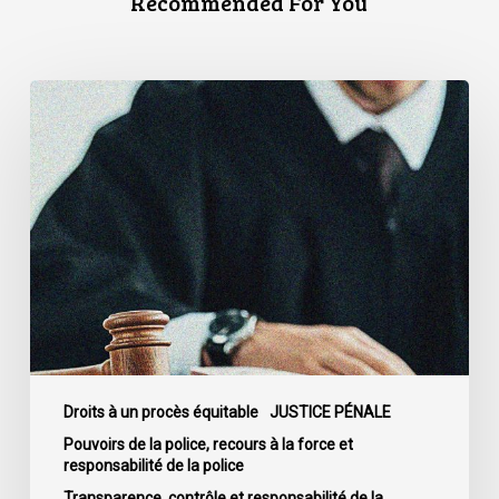
Recommended For You
La
Cour
de
cassation
confirme
l’obligation
stricte
de
divulguer
les
informations
relatives
Droits à un procès équitable
JUSTICE PÉNALE
aux
Pouvoirs de la police, recours à la force et
responsabilité de la police
fautes
professionnelles
Transparence, contrôle et responsabilité de la