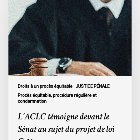
témoigne
devant
le
Sénat
au
sujet
du
projet
de
loi
C-
Droits à un procès équitable
JUSTICE PÉNALE
16
Procès équitable, procédure régulière et
condamnation
L’ACLC témoigne devant le
Sénat au sujet du projet de loi